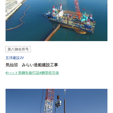
第八御在所号
五洋建設JV
気仙沼 みらい造船建設工事
#ハット形鋼矢板打設
#鋼管杭引抜