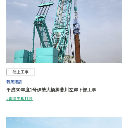
陸上工事
若築建設
平成30年度1号伊勢大橋揖斐川左岸下部工事
#鋼管矢板打設