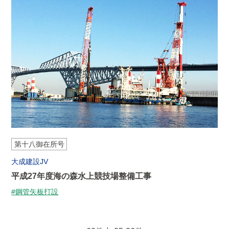
第十八御在所号
大成建設JV
平成27年度海の森水上競技場整備工事
#鋼管矢板打設