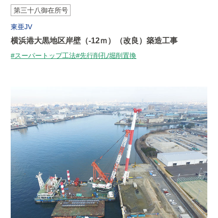
第三十八御在所号
東亜JV
横浜港大黒地区岸壁（-12ｍ）（改良）築造工事
#スーパートップ工法
#先行削孔/堀削置換