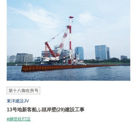
第十八御在所号
東洋建設JV
13号地新客船ふ頭岸壁(29)建設工事
#鋼管杭打設