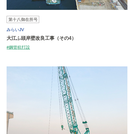
第十八御在所号
みらいJV
大江ふ頭岸壁改良工事（その4）
#鋼管杭打設