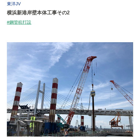
東洋JV
横浜新港岸壁本体工事その2
#鋼管杭打設