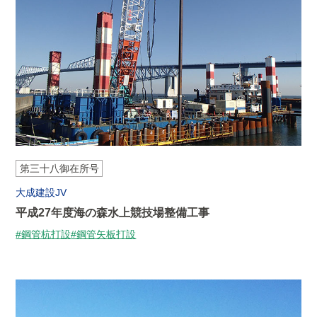
第三十八御在所号
大成建設JV
平成27年度海の森水上競技場整備工事
#鋼管杭打設
#鋼管矢板打設