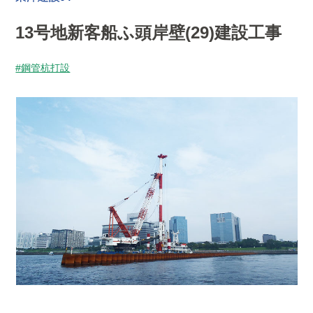
13号地新客船ふ頭岸壁(29)建設工事
#鋼管杭打設