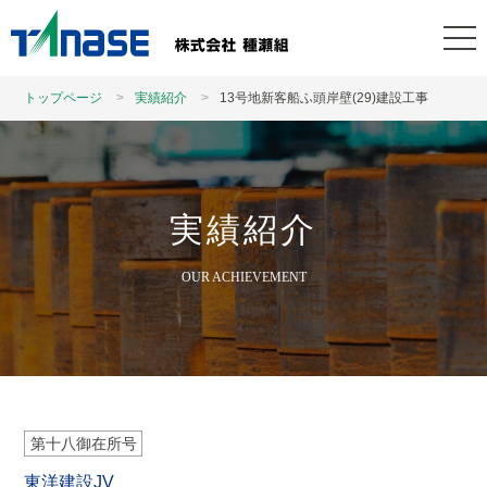
トップページ
実績紹介
13号地新客船ふ頭岸壁(29)建設工事
実績紹介
OUR ACHIEVEMENT
第十八御在所号
東洋建設JV