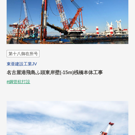
第十八御在所号
東亜建設工業JV
名古屋港飛島ふ頭東岸壁(-15m)桟橋本体工事
#鋼管杭打設