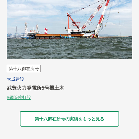
第十八御在所号
大成建設
武豊火力発電所5号機土木
#鋼管杭打設
第十八御在所号の実績をもっと見る