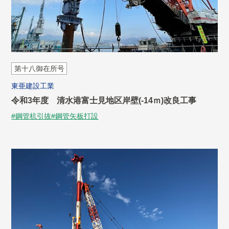
第十八御在所号
東亜建設工業
令和3年度 清水港富士見地区岸壁(-14ｍ)改良工事
#鋼管杭引抜
#鋼管矢板打設